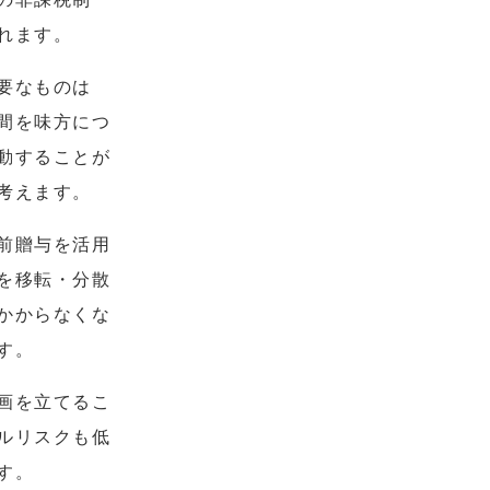
れます。
要なものは
間を味方につ
動することが
考えます。
前贈与を活用
を移転・分散
かからなくな
す。
画を立てるこ
ルリスクも低
す。