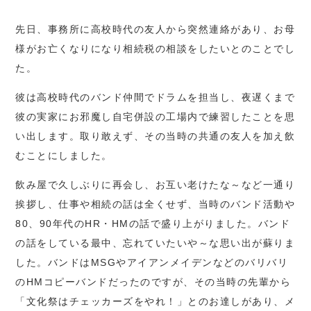
先日、事務所に高校時代の友人から突然連絡があり、お母
様がお亡くなりになり相続税の相談をしたいとのことでし
た。
彼は高校時代のバンド仲間でドラムを担当し、夜遅くまで
彼の実家にお邪魔し自宅併設の工場内で練習したことを思
い出します。取り敢えず、その当時の共通の友人を加え飲
むことにしました。
飲み屋で久しぶりに再会し、お互い老けたな～など一通り
挨拶し、仕事や相続の話は全くせず、当時のバンド活動や
80、90年代のHR・HMの話で盛り上がりました。バンド
の話をしている最中、忘れていたいや～な思い出が蘇りま
した。バンドはMSGやアイアンメイデンなどのバリバリ
のHMコピーバンドだったのですが、その当時の先輩から
「文化祭はチェッカーズをやれ！」とのお達しがあり、メ