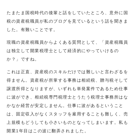
たまたま国税時代の後輩と話をしていたところ、意外に国
税の資産税職員が私のブログを見ているという話を聞きま
した。有難いことです。
現職の資産税職員からよくある質問として、「資産税職員
は独立して開業税理士として経済的にやっていけるの
か？」ですね。
これは正直、資産税のスキルだけでは難しいと言わざるを
得ません。資産税が所掌する事務は相続税、贈与税そして
譲渡所得となりますが、いずれも単発案件であるため仕事
に波ができ、相続税専門税理士とうたう税理士事務所はな
かなか経営が安定しません。仕事に波があるということ
は、固定収入がなくスタッフを雇用することも難しく、売
上規模もどうしても小さいものとなってしまいます。私も
開業1年目はこの波に翻弄されました。