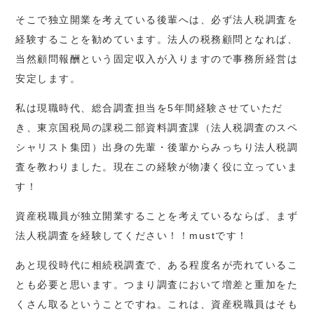
そこで独立開業を考えている後輩へは、必ず法人税調査を
経験することを勧めています。法人の税務顧問となれば、
当然顧問報酬という固定収入が入りますので事務所経営は
安定します。
私は現職時代、総合調査担当を5年間経験させていただ
き、東京国税局の課税二部資料調査課（法人税調査のスペ
シャリスト集団）出身の先輩・後輩からみっちり法人税調
査を教わりました。現在この経験が物凄く役に立っていま
す！
資産税職員が独立開業することを考えているならば、まず
法人税調査を経験してください！！mustです！
あと現役時代に相続税調査で、ある程度名が売れているこ
とも必要と思います。つまり調査において増差と重加をた
くさん取るということですね。これは、資産税職員はそも