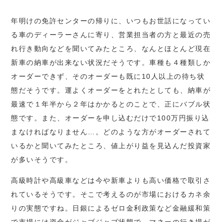
年明けの免許センターの帰りに、いつもお世話になってい
る車のディーラーさんに寄り、営業担当者の方と最近の売
れ行き動向などを聞いてみたところ、なんとほとんど現在
新車の納車が出来ない状況だそうです。車種も４種類しか
オーダーできず、そのオーダーも既に10人以上の待ち状
態だそうです。運よくオーダーをとれたとしても、納車が
最速で１年半から２年はかかるとのことで、正にバブル状
態です。また、オーダーを申し込むだけで100万円振り込
まなければなりません…。どのような方がオーダーされて
いるかと聞いてみたところ、値上がり益を見込んだ投資家
が多いそうです。
高級時計や高級車などは今や新車よりも高い価格で取引さ
れているそうです。そこで考えるのが市場におけるカネ余
りの実態ですね。日銀によるゼロ金利政策など金融緩和策